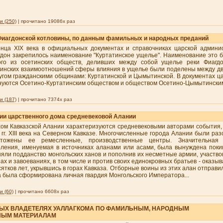
 (250)
| прочитано 19086x раз
 Фиагдонской котловины, по данным фамильных и народных преданий
онца XIX века в официальных документах и справочниках царской админи
дон закрепилось наименование "Куртатинское ущелье". Наименование это 
ого из осетинских обществ, деливших между собой ущелье реки Фиагдо
тинских взаимоотношений сферы влияния в ущелье были поделены между д
угом гражданскими общинами: Куртатинской и Цымытинской. В документах ц
нуются Осетино-Куртатинским обществом и обществом Осетино-Цымытински
 (187)
| прочитано 7374x раз
рии царственного дома средневековой Алании
ом Кавказской Алании характеризуются средневековыми авторами события,
 гг. XIII века на Северном Кавказе. Многочисленные города Алании были ра
чтожены ее ремесленные, производственные центры. Значительная ч
ления, именуемая в источниках аланами или асами, была вынуждена покин
яли подданство монгольских ханов и пополнив их несметные армии, участв
ах и завоеваниях, в том числе и против своих единокровных братьев - оказ
ятков лет, укрывшись в горах Кавказа. Отборные воины из этих алан отправи
а была сформирована личная гвардия Монгольского Императора...
 (60)
| прочитано 6608x раз
НЫХ ВЛАДЕТЕЛЯХ УАЛЛАГКОМА ПО ФАМИЛЬНЫМ, НАРОДНЫМ
НЫМ МАТЕРИАЛАМ