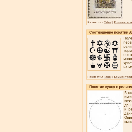
Разместил
Tabol
|
Комментарии
Соотношение понятий Æг
Поле
перв
рели
терм
осет
мног
хрис
не м
Разместил
Tabol
|
Комментарии
Понятие «уац» в религи
В ос
име
возз
др. 
и р
дан
Опи
выяв