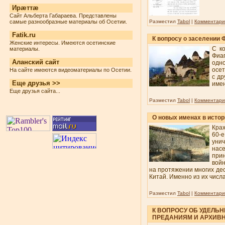
Ирæттæ
Сайт Альберта Габараева. Представлены
самые разнообразные материалы об Осетии.
Разместил
Tabol
|
Комментарии
Fatik.ru
К вопросу о заселении
Женские интересы. Имеются осетинские
С к
материалы.
Фиаг
Аланский сайт
одн
осе
На сайте имеются видеоматериалы по Осетии.
с др
Еще друзья >>
име
Еще друзья сайта...
Разместил
Tabol
|
Комментарии
О новых именах в исто
Крах
60-е
уни
насе
прин
войн
на протяжении многих дес
Китай. Именно из их числ
Разместил
Tabol
|
Комментарии
К ВОПРОСУ ОБ УДЕЛЬ
ПРЕДАНИЯМ И АРХИВ