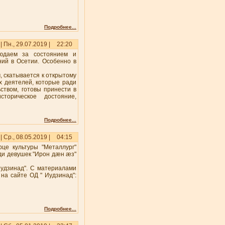
Подробнее...
| Пн., 29.07.2019 |
22:20
людаем за состоянием и
ий в Осетии. Особенно в
 скатывается к открытому
х деятелей, которые ради
ством, готовы принести в
торическое достояние,
Подробнее...
| Ср., 08.05.2019 |
04:15
рце культуры "Металлург"
ди девушек "Ирон дæн æз"
.
удзинад". С материалами
на сайте ОД " Иудзинад":
Подробнее...