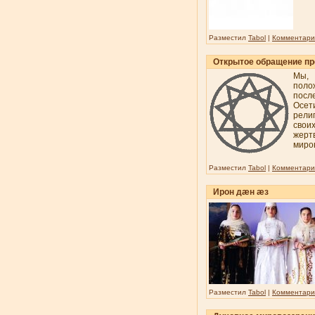
Разместил
Tabol
|
Комментарии
Открытое обращение пр
Мы, 
поло
посл
Осет
рели
свои
жерт
миро
Разместил
Tabol
|
Комментарии
Ирон дæн æз
Разместил
Tabol
|
Комментарии