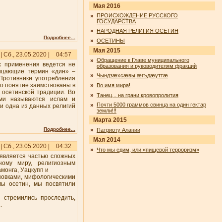
Мая 2016
»
ПРОИСХОЖДЕНИЕ РУССКОГО
ГОСУДАРСТВА
»
НАРОДНАЯ РЕЛИГИЯ ОСЕТИН
Подробнее...
»
ОСЕТИНЫ
Мая 2015
| Сб., 23.05.2020 |
04:57
»
Обращение к Главе муниципального
х применения ведется не
образования и руководителям фракций
рицающие термин «дин» –
»
Чындзӕхсӕвы ӕгъдӕуттӕ
Противники употребления
мо понятие заимствованы в
»
Во имя мира!
 осетинской традиции. Во
»
Танец... на грани кровопролития
ями называются ислам и
»
Почти 5000 граммов свинца на один гектар
 ни одна из данных религий
земли!!!
Марта 2015
Подробнее...
»
Патриоту Алании
Мая 2014
| Сб., 23.05.2020 |
04:32
»
Что мы едим, или «пищевой терроризм»
 является частью сложных
ному миру, религиозным
амонга, Уацкупп и
новками, мифологическими
мы осетин, мы посвятили
 стремились проследить,
.