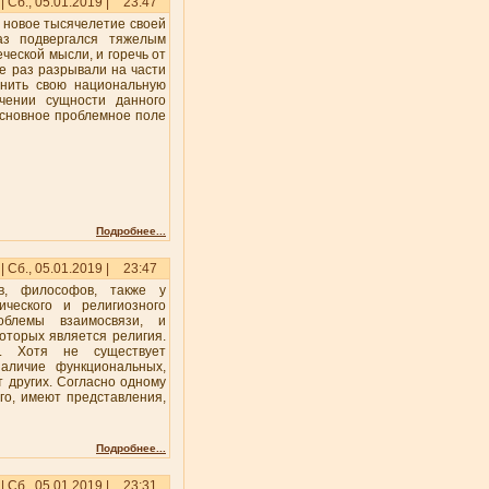
| Сб., 05.01.2019 |
23:47
в новое тысячелетие своей
аз подвергался тяжелым
ческой мысли, и горечь от
не раз разрывали на части
анить свою национальную
учении сущности данного
основное проблемное поле
Подробнее...
| Сб., 05.01.2019 |
23:47
в, философов, также у
ческого и религиозного
облемы взаимосвязи, и
оторых является религия.
ь. Хотя не существует
аличие функциональных,
т других. Согласно одному
го, имеют представления,
Подробнее...
| Сб., 05.01.2019 |
23:31