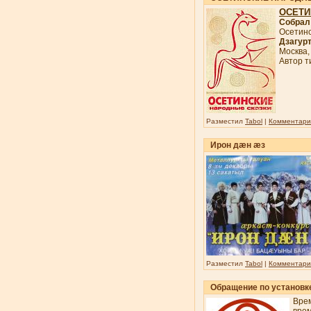
ОСЕТИ
Собрал 
Осетинс
Дзагурт
Москва,
Автор т
Разместил
Tabol
|
Комментарии
Ирон дæн æз
Разместил
Tabol
|
Комментарии
Обращение по установке
Вре