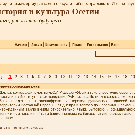
æйут æфсымæртау раттæм нæ къухтæ, абон кæрæдзимæ, Иры лæппут
 история и культура Осетии
ого, у того нет будущего.
|
|
|
|
|
|
|
Начало
Архив
Комментарии
Поиск
Регистрация
Вход
цы: .
1
.
2
.
3
.
4
.
5
.
6
.
7
.
8
.
9
.
10
.
11
.
12
.
13
.
14
.
15
.
16
.
17
.
18
.
1
очно-европейские руны
Доклад доктора филолог. наук О.А.Мудрака «Язык и тексты восточно-европейс
выступил в Институте востоковедения РАН, стал событием в среде археолого
была представлена расшифровка и перевод рунических надписей па
территории Восточной Европы – от Днепра и Кавказа до Поволжья. Прочтени
неожиданным заключениям относительно языка бытового и официальног
территории народов. Расшифровка выявила их близость к дигорскому вариан
 языкам.
 (234)
| прочитано 7279x раз