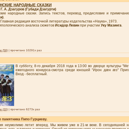
НСКИЕ НАРОДНЫЕ СКАЗКИ
Г. А. Дзагуров (Губади Дзагурти)
кие народные сказки. Запись текстов, перевод, предисловие и примечан
и)
.
 Главная редакция восточной литературы издательства «Наука», 1973.
ипологического анализа сюжетов
Исидор Левин
при участии
Уку Мазинга
.
 (58)
| прочитано 10291x раз
В субботу, 8-го декабря 2018 года в 13:00 во дворце культуры "М
ежегодного конкурса-смотра среди юношей "Ирон дæн æз" При
Вход - бесплатный.
 (20)
| прочитано 6273x раз
 памятника Пипо Гурциеву.
мя неумолимо летит вперед. Мы живем уже в 21-м веке. В сегодняшней н