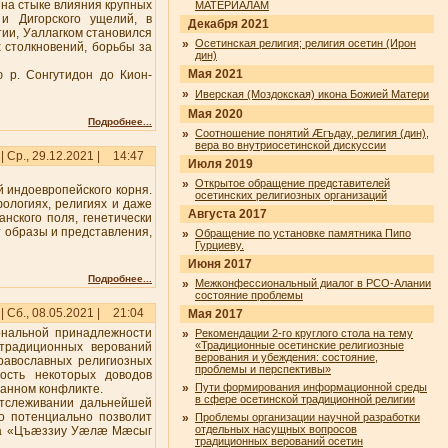
 на стыке влияния крупных
МАТЕРИАЛАМ
и Дигорского ущелий, в
Декабря 2021
ии, Уаллагком становился
»
Осетинская религия; религия осетин (Ирон
 столкновений, борьбы за
дин)
Мая 2021
ю р. Сонгутидон до Кион-
»
Иверская (Моздокская) икона Божией Матери
Мая 2020
Подробнее...
»
Соотношение понятий Æгъдау, религия (дин),
вера во внутриосетинской дискуссии
| Ср., 29.12.2021 |
14:47
Июля 2019
»
Открытое обращение представителей
й индоевропейского корня.
осетинских религиозных организаций
ологиях, религиях и даже
Августа 2017
анского поля, генетически
т образы и представления,
»
Обращение по установке памятника Пипо
Гурциеву.
Июня 2017
Подробнее...
»
Межконфессиональный диалог в РСО-Алании
состояние проблемы
| Сб., 08.05.2021 |
21:04
Мая 2017
ональной принадлежности
»
Рекомендации 2-го круглого стола на тему
«Традиционные осетинские религиозные
традиционных верований
верования и убеждения: состояние,
равославных религиозных
проблемы и перспективы»
тость некоторых доводов
»
Пути формирования информационной среды
данном конфликте.
в сфере осетинской традиционной религии
отслеживании дальнейшей
то потенциально позволит
»
Проблемы организации научной разработки
отдельных насущных вопросов
ища «Цъæззиу Уæлæ Мæсыг
традиционных верований осетин