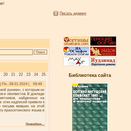
æ!
Писать админу
9
.
20
.
21
.
22
.
23
.
24
.
25
.
Библиотека сайта
| Пн., 08.01.2024 |
09:49
кой руники», с которым он
в и лингвистов. В докладе
мятников, найденных на
е этих надписей привело к
о письма живших на этой
ту праосетинского языка и
Подробнее...