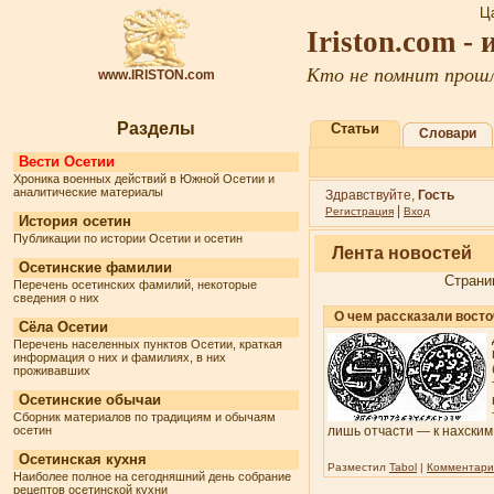
Ц
Iriston.com -
Кто не помнит прошл
www.IRISTON.com
Разделы
Статьи
Словари
Вести Осетии
Хроника военных действий в Южной Осетии и
аналитические материалы
Здравствуйте,
Гость
|
Регистрация
Вход
История осетин
Публикации по истории Осетии и осетин
Лента новостей
Осетинские фамилии
Страни
Перечень осетинских фамилий, некоторые
сведения о них
О чем рассказали вост
Сёла Осетии
Перечень населенных пунктов Осетии, краткая
информация о них и фамилиях, в них
проживавших
Осетинские обычаи
Сборник материалов по традициям и обычаям
осетин
лишь отчасти — к нахским
Осетинская кухня
Разместил
Tabol
|
Комментарии
Наиболее полное на сегодняшний день собрание
рецептов осетинской кухни