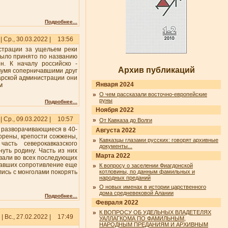
Подробнее...
| Ср., 30.03.2022 |
13:56
страции за ущельем реки
было принято по названию
н. К началу российско -
Архив публикаций
вумя соперничавшими друг
арской администрации они
Января 2024
м
»
О чем рассказали восточно-европейские
руны
Подробнее...
Ноября 2022
| Ср., 09.03.2022 |
10:57
»
От Кавказа до Волги
 разворачивающиеся в 40-
Августа 2022
зорены, крепости сожжены,
»
Кавказцы глазами русских: говорят архивные
асть северокавказского
документы...
уть родину. Часть из них
Марта 2022
овали во всех последующих
ывавших сопротивление еще
»
К вопросу о заселении Фиагдонской
лись с монголами покорять
котловины, по данным фамильных и
народных преданий
»
О новых именах в истории царственного
дома средневековой Алании
Подробнее...
Февраля 2022
»
К ВОПРОСУ ОБ УДЕЛЬНЫХ ВЛАДЕТЕЛЯХ
| Вс., 27.02.2022 |
17:49
УАЛЛАГКОМА ПО ФАМИЛЬНЫМ,
НАРОДНЫМ ПРЕДАНИЯМ И АРХИВНЫМ