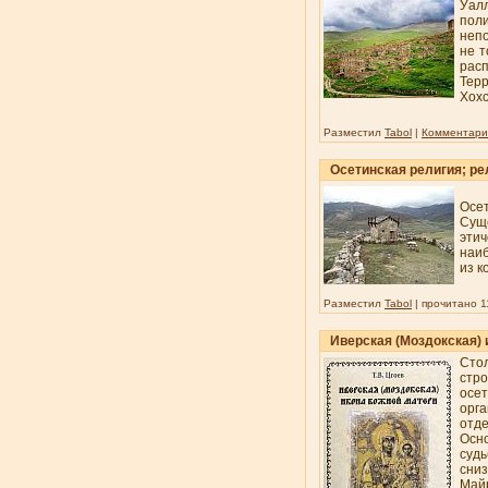
Уалл
пол
непо
не т
расп
Тер
Хохс
Разместил
Tabol
|
Комментарии
Осетинская религия; ре
Осет
Суще
этич
наиб
из к
Разместил
Tabol
| прочитано 1
Иверская (Моздокская)
Сто
стр
осе
орг
отде
Осн
суд
сни
Май