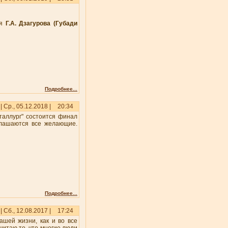
ия
Г.А. Дзагурова (Губади
Подробнее...
| Ср., 05.12.2018 |
20:34
еталлург" состоится финал
глашаются все желающие.
Подробнее...
| Сб., 12.08.2017 |
17:24
ашей жизни, как и во все