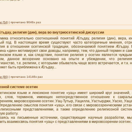
 (54)
| прочитано 9046x раз
ъдау, религия (дин), вера во внутриосетинской дискуссии
мика относительно соотношений понятий Æгъдау, религия (дин), вера, и
ый год. В настоящее время существуют часто категоричные мнения, от
гия в отношении осетинской традиции, обозначаемой понятием Æгъдау. 
ина «дин» мотивируют свои доводы, например, тем, что данный термин и са
инском языке и, как следствие, понятие религия у осетин является чуждым
ом, данное воззрение основано на опыте и убеждении, что религи
тианство, т.е. религии, с которыми обыватель чаще всего встречается, и т.к.
ожет быть приближена к Æгъдау...
 (90)
| прочитано 14146x раз
озной системе осетин
етинском языке и лексиконе понятие «уац» имеет широкий круг значений,
н, слов, терминов, имеющих непосредственное отношение к сакраль
рениям, мировоззрению осетин: Уац-Тутыр, Уацилла, Уастырджи, Уасхо, Уац
Определению смыслов понятия «уац», его связи с мировоззренческими уста
елигиозными представлениями, а также определению религиозной систе
ную работу.
раясь на письменные источники, существующие научные разработки, мы
ить взаимосвязь понятия «уац» с представлениями в мировоззрении осетин..