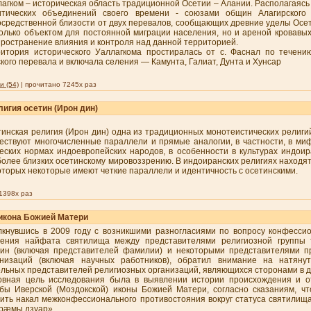
агком – историческая область традиционной Осетии – Алании. Располагаясь
итических объединений своего времени - союзами общин Алагирского 
средственной близости от двух перевалов, сообщающих древние уделы Осет
олько объектом для постоянной миграции населения, но и ареной кровавых
ространение влияния и контроля над данной территорией.
ритория исторического Уаллагкома простиралась от с. Фаснал по течени
кого перевала и включала селения — Камунта, Галиат, Дунта и Хунсар
 (54)
| прочитано 7245x раз
лигия осетин (Ирон дин)
инская религия (Ирон дин) одна из традиционных монотеистических религи
ствуют многочисленные параллели и прямые аналогии, в частности, в миф
еских нормах индоевропейских народов, в особенности в культурах индоир
олее близких осетинскому мировоззрению. В индоиранских религиях находя
оторых некоторые имеют четкие параллели и идентичность с осетинскими.
1398x раз
 икона Божией Матери
лкнувшись в 2009 году с возникшими разногласиями по вопросу конфесси
оения найфата святилища между представителями религиозной группы 
тин (включая представителей фамилии) и некоторыми представителями п
анизаций (включая научных работников), обратил внимание на натяну
льных представителей религиозных организаций, являющихся сторонами в 
овная цель исследования была в выявлении истории происхождения и 
ьбы Иверской (Моздокской) иконы Божией Матери, согласно сказаниям, ч
зить накал межконфессионального противостояния вокруг статуса святил
рæмы дзуар».