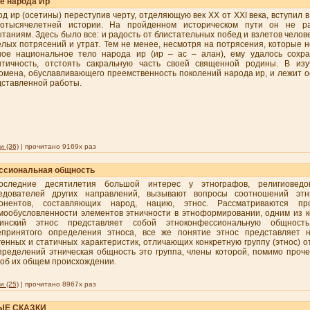
е народа Ир
д ир (осетины) переступив черту, отделяющую век ХХ от ХХI века, вступил 
готысячелетней истории. На пройденном историческом пути он не р
таниям. Здесь было все: и радость от блистательных побед и взлетов челове
лых потрясений и утрат. Тем не менее, несмотря на потрясения, которые 
ное национальное тело народа ир (ир – ас – алан), ему удалось сохр
нтичность, отстоять сакральную часть своей священной родины. В из
омена, обуславливающего преемственность поколений народа ир, и лежит 
дставленной работы.
 (36)
| прочитано 9169x раз
ссиональная общность
оследние десятилетия большой интерес у этнографов, религиоведо
едователей других направлений, вызывают вопросы соотношений этни
понентов, составляющих народ, нацию, этнос. Рассматриваются пр
мообусловленности элементов этничности в этноформировании, одним из к
тинский этнос представляет собой этноконфессиональную общност
принятого определения этноса, все же понятие этнос представляет н
генных и статичных характеристик, отличающих конкретную группу (этнос) о
пределений этническая общность это группа, члены которой, помимо проче
 об их общем происхождении.
 (25)
| прочитано 8967x раз
ЫЕ СКАЗКИ