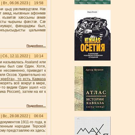
| Вт., 06.06.2023 |
19:58
ичи цыд уæлмæрдтæм. Нæ
т амад, ныгæнын афонмæ
æ, къамтæ хæссыны æмæ
сты чырыны фæстæ. Сæ
уварс, фæндаджы был,
нкъуысыдысты цалынмæ
Подробнее...
| Сб., 12.11.2022 |
10:14
зии называлась Asaland или
аны был сам Один. Хотя,
ие несомненно, приведет к
емля Oссов. Удивительно но
хребта», то есть Кавказа
корять всё вокруг в мире,
у-то видим Один ушел «со
ика Россия), затем на юг к
Подробнее...
| Вс., 28.08.2022 |
06:04
кументов 1911-го года, в
сленным народам Терской
ому представляю их здесь: