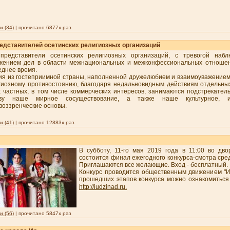
 (34)
| прочитано 6877x раз
едставителей осетинских религиозных организаций
представители осетинских религиозных организаций, с тревогой наб
жением дел в области межнациональных и межконфессиональных отношен
еднее время.
ия из гостеприимной страны, наполненной дружелюбием и взаимоуважением,
гиозному противостоянию, благодаря недальновидным действиям отдельны
х частных, в том числе коммерческих интересов, занимаются подстрекатель
ву наше мирное сосуществование, а также наше культурное, ис
воззренческие основы.
 (41)
| прочитано 12883x раз
В субботу, 11-го мая 2019 года в 11:00 во дво
состоится финал ежегодного конкурса-смотра сре
Приглашаются все желающие. Вход - бесплатный
Конкурс проводится общественным движением "И
прошедших этапов конкурса можно ознакомиться 
http://iudzinad.ru.
 (56)
| прочитано 5847x раз