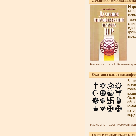
Духовное мировоззрени
Наро
мно
испы
тяже
еди
иде
фен
пре
Разместил
Tabol
|
Комментарии
Осетины как этноконфе
В п
иссл
ком
взаи
Осе
обще
гомо
из о
веру
Разместил
Tabol
|
Комментарии
ОСЕТИНСКИЕ НАРОДН