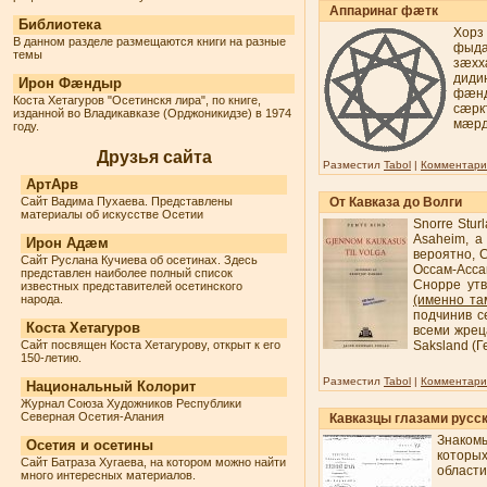
Аппаринаг фæтк
Библиотека
Хорз
В данном разделе размещаются книги на разные
фыдæ
темы
зæхх
диди
Ирон Фæндыр
фæнд
Коста Хетагуров "Осетинскя лира", по книге,
сæр
изданной во Владикавказе (Орджоникидзе) в 1974
мæрд
году.
Друзья сайта
Разместил
Tabol
|
Комментарии
АртАрв
Сайт Вадима Пухаева. Представлены
От Кавказа до Волги
материалы об искусстве Осетии
Snorre Stur
Asaheim, а
Ирон Адæм
вероятно, 
Сайт Руслана Кучиева об осетинах. Здесь
Oссам-Ассам
представлен наиболее полный список
Снорре утв
известных представителей осетинского
народа.
(именно там
подчинив с
Коста Хетагуров
всеми жреца
Сайт посвящен Коста Хетагурову, открыт к его
Saksland (Г
150-летию.
Разместил
Tabol
|
Комментарии
Национальный Колорит
Журнал Союза Художников Республики
Северная Осетия-Алания
Кавказцы глазами русск
Знакомы
Осетия и осетины
которы
Сайт Батраза Хугаева, на котором можно найти
области
много интересных материалов.