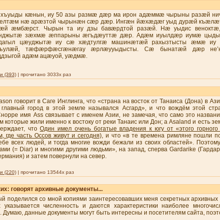
 хъуыды кæнын, иу 50 азы размæ дæр ма ирон адæммæ чырыны разæй н
лтæм нæ арæзтой чырынæн сæр дæр. Ингæн йæхæдæг уыд дурæй къæлæ
æй æмбæрст. Чырын та иу дзы бавæрдтой разæй. Нæ уыдис венокт
нджытæ зæхмæ æппарыны æгъдæуттæ дæр. Адæм иуылдæр иумæ цыды
агыл цæуджытæ иу сæ хæдтулгæ машинæтæй рахызтысты æмæ иу и
къулæй, тæфæрфæсгæнæгау æрлæууыдысты. Сæ бынатæй дæр не’
дзыгой адæм ацæуой, уæдмæ.
 (393)
| прочитано 3033x раз
lason говорит в Саге Инглинга, что «страна на восток от Taнаиса (Дона) в А
 главный город в этой земле назывался Асгард», и что вождём этой стр
Снорре имя Аss связывает с именем Азии, не замечая, что само это назван
 которые жили именно к востоку от реки Taнаис или Дон; а Asaland и есть з
ерждает, что
Один имел очень богатые владения к югу от «этого горного 
, где часть Oссов живут и сегодня)
, и что «в те времена римляне пошли по
ебе всех людей, и тогда многие вожди бежали из своих областей». Поэтом
ми (= Diar) и многими другими людьми», на запад, сперва Gardarike (Гардар
ермания) и затем повернули на север.
 (220)
| прочитано 13544x раз
их: говорят архивные документы...
й поделился со мной копиями заинтересовавших меня секретных архивных до
х указывается численность и даются характеристики наиболее многочи
. Думаю, данные документы могут быть интересны и посетителям сайта, поэт